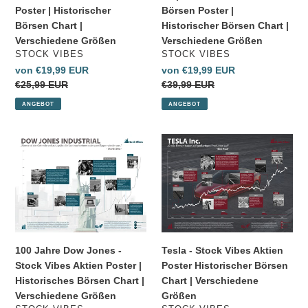
Börsen
Börsen
Poster | Historischer
Börsen Poster |
Chart
Chart
Börsen Chart |
Historischer Börsen Chart |
|
|
Verschiedene Größen
Verschiedene Größen
Verschiedene
Verschiedene
VERKÄUFER
VERKÄUFER
STOCK VIBES
STOCK VIBES
Größen
Größen
Sonderpreis
von €19,99 EUR
Sonderpreis
von €19,99 EUR
Normaler
€25,99 EUR
Normaler
€39,99 EUR
Preis
Preis
ANGEBOT
ANGEBOT
100
Tesla
Jahre
-
Dow
Stock
Jones
Vibes
-
Aktien
Stock
Poster
Vibes
Historischer
Aktien
Börsen
100 Jahre Dow Jones -
Tesla - Stock Vibes Aktien
Poster
Chart
Stock Vibes Aktien Poster |
Poster Historischer Börsen
|
|
Historisches Börsen Chart |
Chart | Verschiedene
Historisches
Verschiedene
Verschiedene Größen
Größen
Börsen
Größen