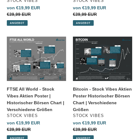
VERKÄUFER
VERKÄUFER
STOCK VIBES
STOCK VIBES
Chart
Sonderpreis
von €19,99 EUR
Sonderpreis
von €19,99 EUR
|
Normaler
€39,99 EUR
Normaler
€39,99 EUR
Verschiedene
Preis
Preis
ANGEBOT
ANGEBOT
Größen
FTSE
Bitcoin
All
-
World
Stock
-
Vibes
Stock
Aktien
Vibes
Poster
Aktien
Historischer
Poster
Börsen
Bitcoin - Stock Vibes Aktien
FTSE All World - Stock
|
Chart
Poster Historischer Börsen
Vibes Aktien Poster |
Historischer
|
Chart | Verschiedene
Historischer Börsen Chart |
Börsen
Verschiedene
Größen
Verschiedene Größen
Chart
Größen
VERKÄUFER
VERKÄUFER
STOCK VIBES
STOCK VIBES
|
Sonderpreis
von €19,99 EUR
Sonderpreis
von €19,99 EUR
Verschiedene
Normaler
€39,99 EUR
Normaler
€39,99 EUR
Größen
Preis
Preis
ANGEBOT
ANGEBOT