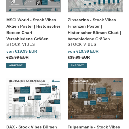
i
Aktien
Poster
Poster
|
e
|
Historischer
MSCI World - Stock Vibes
Zinseszins - Stock Vibes
:
Historischer
Börsen
Aktien Poster | Historischer
Finanzen Poster |
Börsen
Chart
Börsen Chart |
Historischer Börsen Chart |
Chart
|
Verschiedene Größen
Verschiedene Größen
|
Verschiedene
VERKÄUFER
VERKÄUFER
STOCK VIBES
STOCK VIBES
Verschiedene
Größen
Sonderpreis
von €19,99 EUR
Sonderpreis
von €19,99 EUR
Größen
Normaler
€25,99 EUR
Normaler
€39,99 EUR
Preis
Preis
ANGEBOT
ANGEBOT
DAX
Tulpenmanie
-
-
Stock
Stock
Vibes
Vibes
Börsen
Börsen
Poster
Poster
|
|
Historischer
Historischer
DAX - Stock Vibes Börsen
Tulpenmanie - Stock Vibes